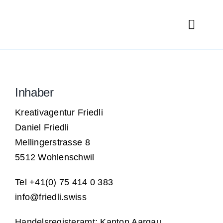
Skip
to
Toggl
content
Navig
Was wir ma
Wer dahinte
Inhaber
Portfolio
Kreativagentur Friedli
Daniel Friedli
Jobs
Mellingerstrasse 8
Kontakt
5512 Wohlenschwil
Tel +41(0) 75 414 0 383
info@friedli.swiss
Handelsregisteramt: Kanton Aargau