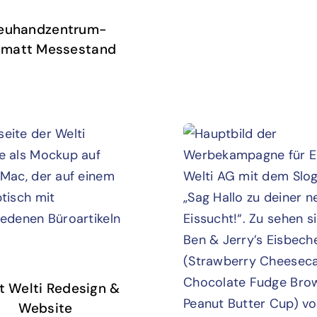
euhandzentrum-
zmatt Messestand
t Welti Redesign &
Website