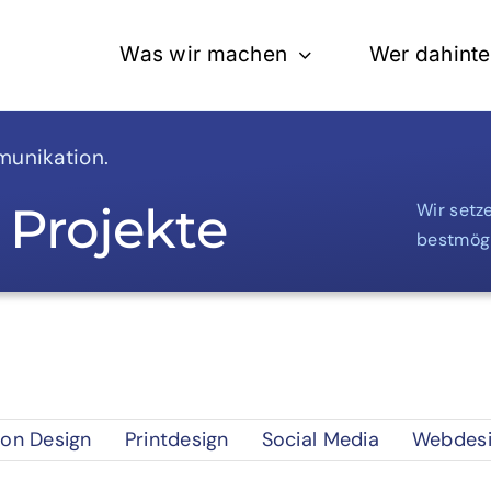
Was wir machen
Wer dahinte
munikation.
 Projekte
Wir setz
bestmögl
on Design
Printdesign
Social Media
Webdes