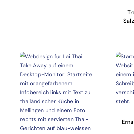
Tr
Sal
Erns