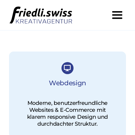
Skip
to
Toggl
content
Navig
Was wir machen
Wer dahinter steht
Portfolio
Jobs
Webdesign
Kontakt
Moderne, benutzerfreundliche
Websites & E-Commerce mit
klarem responsive Design und
durchdachter Struktur.