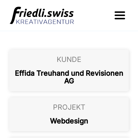
Skip
to
Toggl
content
Navig
Was wir machen
Wer dahinter steht
KUNDE
Portfolio
Effida Treuhand und Revisionen
AG
Jobs
Kontakt
PROJEKT
Webdesign