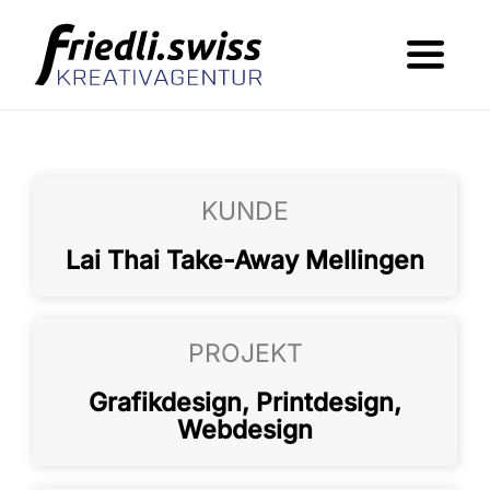
Skip
to
Toggl
content
Navig
Was wir machen
Wer dahinter steht
KUNDE
Portfolio
Lai Thai Take-Away Mellingen
Jobs
Kontakt
PROJEKT
Grafikdesign, Printdesign,
Webdesign