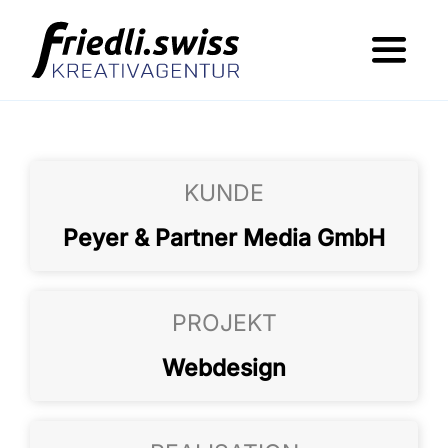
Skip
to
Toggl
content
Navig
Was wir machen
Wer dahinter steht
KUNDE
Portfolio
Peyer & Partner Media GmbH
Jobs
Kontakt
PROJEKT
Webdesign