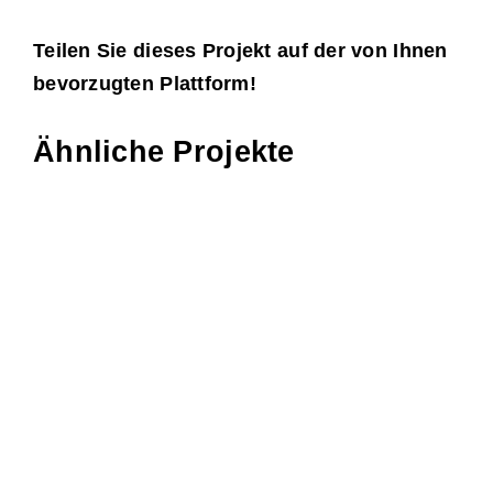
Teilen Sie dieses Projekt auf der von Ihnen
bevorzugten Plattform!
Facebook
X
LinkedIn
WhatsApp
E-
Ähnliche Projekte
Mail