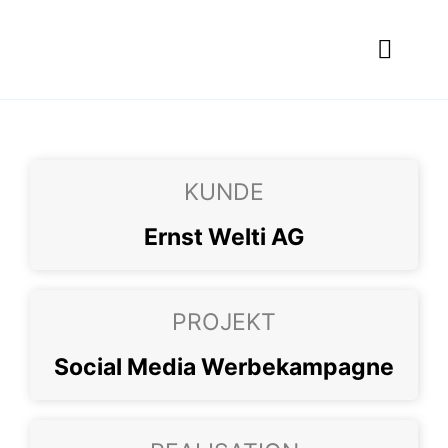
Skip
to
Toggl
content
Navig
Was wir ma
Wer dahinte
KUNDE
Portfolio
Ernst Welti AG
Jobs
Kontakt
PROJEKT
Social Media Werbekampagne