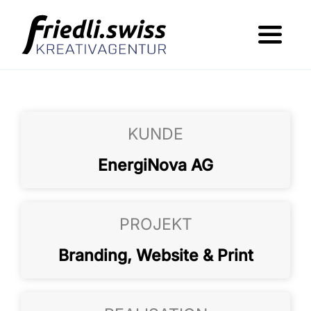
Skip
to
Toggl
content
Navig
Was wir machen
Wer dahinter steht
KUNDE
Portfolio
EnergiNova AG
Jobs
Kontakt
PROJEKT
Branding, Website & Print