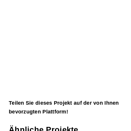
Teilen Sie dieses Projekt auf der von Ihnen
bevorzugten Plattform!
Facebook
X
LinkedIn
WhatsApp
E-
Ähnliche Projekte