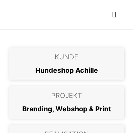
Skip
to
Toggl
content
Navig
Was wir ma
Wer dahinte
KUNDE
Portfolio
Hundeshop Achille
Jobs
Kontakt
PROJEKT
Branding, Webshop & Print